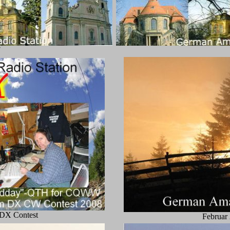
7
DX Contest
Februar