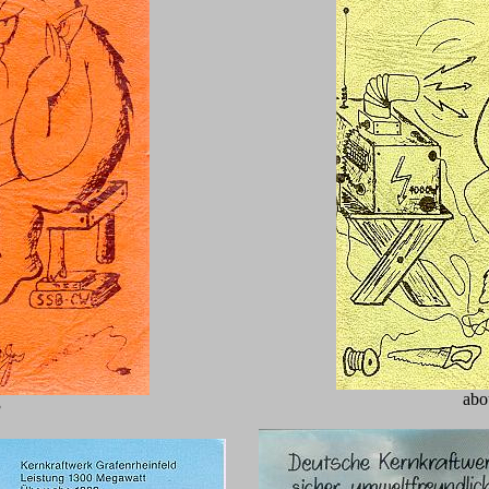
abo
3